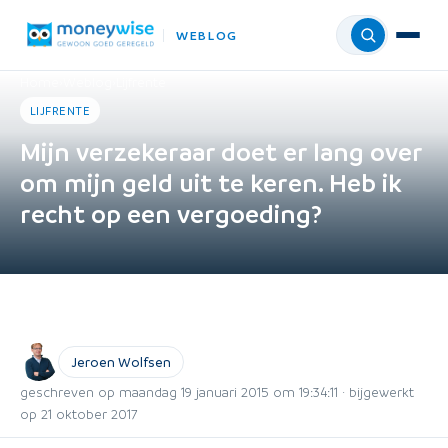
WEBLOG
Menu
Home
›
Weblog
›
Lijfrente
LIJFRENTE
Mijn verzekeraar doet er lang over
om mijn geld uit te keren. Heb ik
recht op een vergoeding?
Jeroen Wolfsen
geschreven op maandag 19 januari 2015 om 19:34:11 · bijgewerkt
op 21 oktober 2017