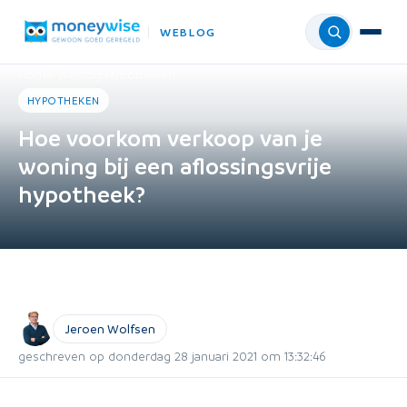
WEBLOG
Menu
Home
›
Weblog
›
Hypotheken
HYPOTHEKEN
Hoe voorkom verkoop van je
woning bij een aflossingsvrije
hypotheek?
Jeroen Wolfsen
geschreven op donderdag 28 januari 2021 om 13:32:46